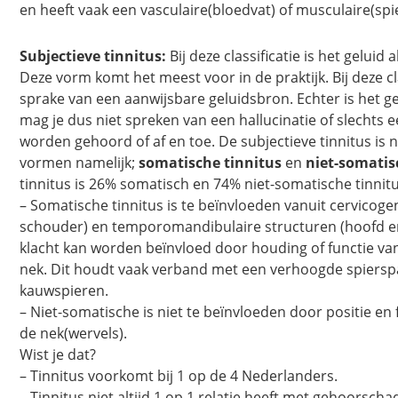
en heeft vaak een vasculaire(bloedvat) of musculaire(sp
Subjectieve tinnitus:
Bij deze classificatie is het gelui
Deze vorm komt het meest voor in de praktijk. Bij deze cla
sprake van een aanwijsbare geluidsbron. Echter is het 
mag je dus niet spreken van een hallucinatie of slechts 
worden gehoord of af en toe. De subjectieve tinnitus is 
vormen namelijk;
somatische tinnitus
en
niet-somatis
tinnitus is 26% somatisch en 74% niet-somatische tinnitu
– Somatische tinnitus is te beïnvloeden vanuit cervicoge
schouder) en temporomandibulaire structuren (hoofd en 
klacht kan worden beïnvloed door houding of functie van
nek. Dit houdt vaak verband met een verhoogde spierspa
kauwspieren.
– Niet-somatische is niet te beïnvloeden door positie en 
de nek(wervels).
Wist je dat?
– Tinnitus voorkomt bij 1 op de 4 Nederlanders.
– Tinnitus niet altijd 1 op 1 relatie heeft met gehoorscha