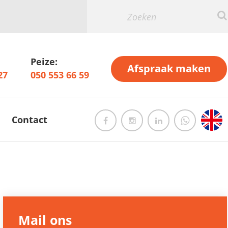
Peize:
Afspraak maken
27
050 553 66 59
Contact
Mail ons