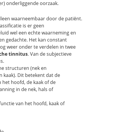
ier) onderliggende oorzaak.
d alleen waarneembaar door de patiënt.
ssificatie is er geen
geluid wel een echte waarneming en
een gedachte. Het kan constant
nog weer onder te verdelen in twee
che tinnitus
. Van de subjectieve
s.
ne structuren (nek en
kaak). Dit betekent dat de
 het hoofd, de kaak of de
nning in de nek, hals of
functie van het hoofd, kaak of
de.