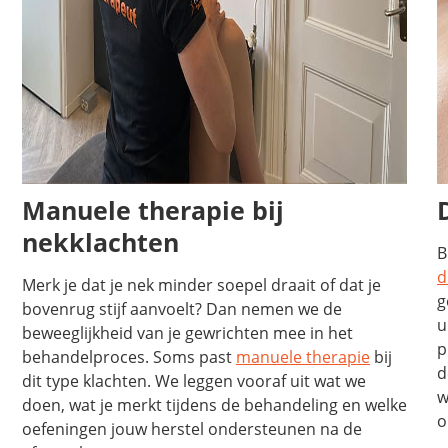
Manuele therapie bij
nekklachten
B
d
Merk je dat je nek minder soepel draait of dat je
g
bovenrug stijf aanvoelt? Dan nemen we de
u
beweeglijkheid van je gewrichten mee in het
p
behandelproces. Soms past
manuele therapie
bij
d
dit type klachten. We leggen vooraf uit wat we
w
doen, wat je merkt tijdens de behandeling en welke
o
oefeningen jouw herstel ondersteunen na de