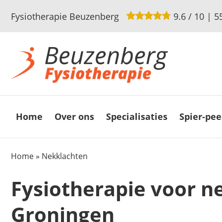
Fysiotherapie Beuzenberg
9.6
/
10
|
5
Home
Over ons
Specialisaties
Spier-pee
Home
»
Nekklachten
Fysiotherapie voor n
Groningen