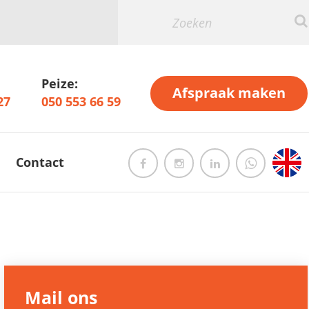
Peize:
Afspraak maken
27
050 553 66 59
Contact
Mail ons