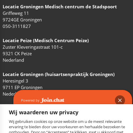
Locatie Groningen Medisch centrum de Stadspoort
Griffeweg 11
9724GE Groningen
050-3111827
Locatie Peize (Medisch Centrum Peize)
Zuster Kleveringastraat 101-c
9321 CK Peize
Nederland
Locatie Groningen (huisartsenpraktijk Groningen)
Heresingel 3
9711 EP Groningen
Nederland
Powered by
Wij waarderen uw privacy
Wij gebruiken cookies op onze website om u de meest relevante
© Copyright 2026 - Powered by
iClicks
Hi, kunnen wij u ergens mee van dienst
ervaring te bieden door uw voorkeuren en herhaalde bezoeken te
Cookie instellingen
|
Privacy policy
|
Sitemap
|
FAQ
onthouden. Door op “Accepteren” te klikken, gaat u akkoord met
zijn?