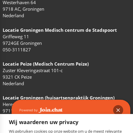
Westerhaven 64
9718 AC, Groningen
Nederland
Locatie Groningen Medisch centrum de Stadspoort
Griffeweg 11
9724GE Groningen
050-3111827
Locatie Peize (Medisch Centrum Peize)
Zuster Kleveringastraat 101-c
9321 CK Peize
Nederland
Locatie Groningen (huisartsenpraktijk Groningen)
Heresingel 3
9711 EP Groningen
Powered by
Nederland
Wij waarderen uw privacy
Wij gebruiken cookies op onze website om u de meest relevante