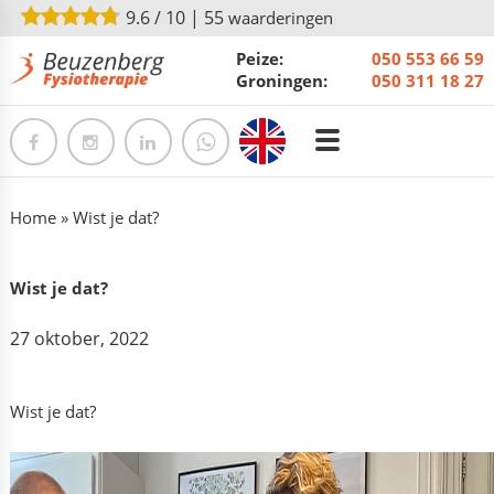
9.6
/
10
|
55
waarderingen
Peize:
050 553 66 59
Groningen:
050 311 18 27
Home
»
Wist je dat?
Wist je dat?
27 oktober, 2022
Wist je dat?